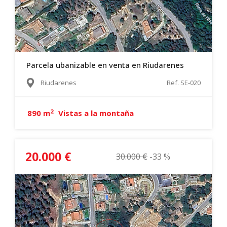
Parcela ubanizable en venta en Riudarenes
Riudarenes
Ref. SE-020
2
890 m
Vistas a la montaña
20.000 €
30.000 €
-33 %