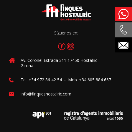
Síguenos en:
Av. Coronel Estrada 311
17450
Hostalric
Girona
Tel
.
+34 972 86 42 54
-
Mob
.
+34 605 884 667
info@finqueshostalric.com